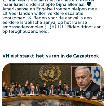
🚨 Iran viel Israël aan met drones en raketten,
maar Israël onderschepte bijna allemaal. 🛡️
Amerikaanse en Engelse troepen hielpen mee.
🤝 Veel landen willen verdere escalatie
voorkomen. ⚔️ Reden voor de aanval is een
eerdere Israëlische aanval op het Iraanse
ambassadecomplex. 🇮🇷🇮🇱 Biden dringt aan
op terughoudendheid.
VN eist staakt-het-vuren in de Gazastrook