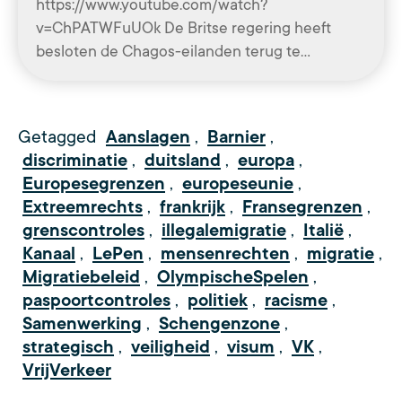
https://www.youtube.com/watch?
v=ChPATWFuUOk De Britse regering heeft
besloten de Chagos-eilanden terug te…
Getagged
Aanslagen
,
Barnier
,
discriminatie
,
duitsland
,
europa
,
Europesegrenzen
,
europeseunie
,
Extreemrechts
,
frankrijk
,
Fransegrenzen
,
grenscontroles
,
illegalemigratie
,
Italië
,
Kanaal
,
LePen
,
mensenrechten
,
migratie
,
Migratiebeleid
,
OlympischeSpelen
,
paspoortcontroles
,
politiek
,
racisme
,
Samenwerking
,
Schengenzone
,
strategisch
,
veiligheid
,
visum
,
VK
,
VrijVerkeer