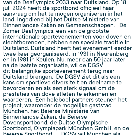
van de Deaflympics 2033 naar Duitsland. Op 18
juli 2024 heeft de sportbond officieel haar
aanvraag om het te mogen organiseren in het
land, ingediend bij het Duitse Ministerie van
Binnenlandse Zaken en Gemeenschappen. De
Zomer Deaflympics, een van de grootste
internationale sportevenementen voor doven en
slechthorenden, hebben een speciale traditie in
Duitsland. Duitsland heeft het evenement eerder
twee keer georganiseerd: in 1931 in Neurenberg
en in 1981 in Keulen. Nu, meer dan 50 jaar later
na de laatste organisatie, wil de DGSV
dit belangrijke sportevenement terug naar
Duitsland brengen. De DGSV ziet dit als een
kans om sportieve diversiteit en deelname te
bevorderen en als een sterk signaal om de
prestaties van dove atleten te erkennen en
waarderen. Een heleboel partners steunen het
project, waaronder de mogelijke gaststad
München, het Beierse Ministerie van
Binnenlandse Zaken, de Beierse
Dovensportbond, de Duitse Olympische
Sportbond, Olympiapark München GmbH, en de
Beierse Sportbond. DGSV wil München als