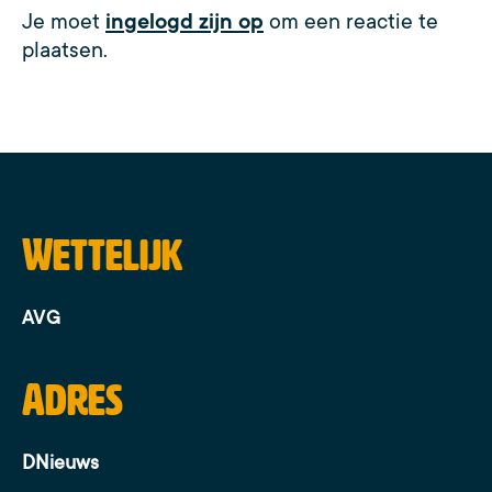
Je moet
ingelogd zijn op
om een reactie te
plaatsen.
Wettelijk
AVG
Adres
DNieuws