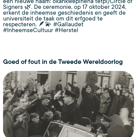
een nieuwe naam: òkànkwèpihëna tëtpi/Circle of
Signers 🌿. De ceremonie, op 17 oktober 2024,
erkent de inheemse geschiedenis en geeft de
universiteit de taak om dit erfgoed te
respecteren. 🪶💫 #Gallaudet
#InheemseCultuur #Herstel
Goed of fout in de Tweede Wereldoorlog