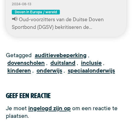
2024-08-13
Doven in Europa / wereld
📢 Oud-voorzitters van de Duitse Doven
Sportbond (DGSV) bekritiseren de…
Getagged
auditievebeperking
,
dovenscholen
,
duitsland
,
inclusie
,
kinderen
,
onderwijs
,
speciaalonderwijs
Geef een reactie
Je moet
ingelogd zijn op
om een reactie te
plaatsen.