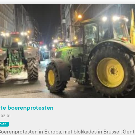
te boerenprotesten
-02-01
hief
oerenprotesten in Europa, met blokkades in Brussel, Gen