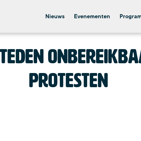
Nieuws
Evenementen
Progra
steden onbereikb
protesten