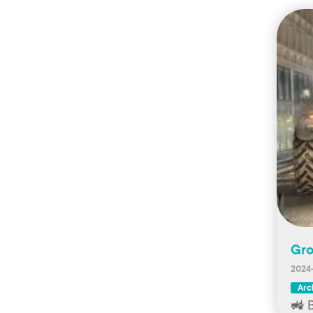
Gro
2024
Arc
🚜 B