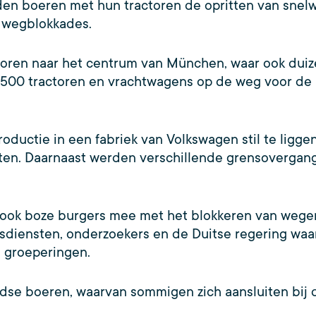
rden boeren met hun tractoren de opritten van sne
r wegblokkades.
toren naar het centrum van München, waar ook du
’n 500 tractoren en vrachtwagens op de weg voor d
oductie in een fabriek van Volkswagen stil te ligge
en. Daarnaast werden verschillende grensovergang
ook boze burgers mee met het blokkeren van wegen
eidsdiensten, onderzoekers en de Duitse regering w
e groeperingen.
ndse boeren, waarvan sommigen zich aansluiten bij