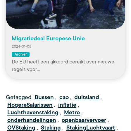
Migratiedeal Europese Unie
2024-01-05
Archief
De EU heeft een akkoord bereikt over nieuwe
regels voor…
Getagged
Bussen
,
cao
,
duitsland
,
HogereSalarissen
,
inflatie
,
Luchthavenstaking
,
Metro
,
onderhandelingen
,
openbaarvervoer
,
OVStaking
,
Staking
,
StakingLuchtvaart
,