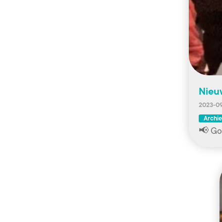
Nieu
2023-09
Archie
📢 Go