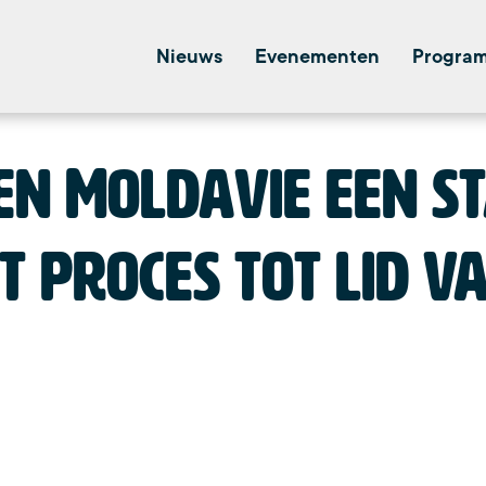
Nieuws
Evenementen
Progra
en Moldavie een s
et proces tot lid v