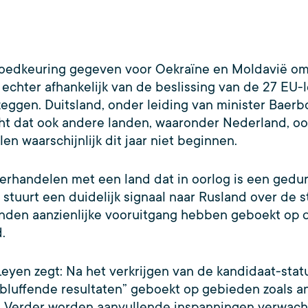
oedkeuring gegeven voor Oekraïne en Moldavië o
s echter afhankelijk van de beslissing van de 27 EU-
zeggen. Duitsland, onder leiding van minister Baerb
ht dat ook andere landen, waaronder Nederland, ook
n waarschijnlijk dit jaar niet beginnen.
erhandelen met een land dat in oorlog is een gedur
tuurt een duidelijk signaal naar Rusland over de 
nden aanzienlijke vooruitgang hebben geboekt op 
d.
yen zegt: Na het verkrijgen van de kandidaat-status 
verbluffende resultaten” geboekt op gebieden zoals 
 Verder worden aanvullende inspanningen verwacht